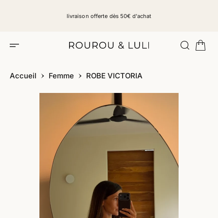
C
O
livraison offerte dès 50€ d'achat
N
T
E
N
U
Accueil
Femme
ROBE VICTORIA
P
A
S
S
E