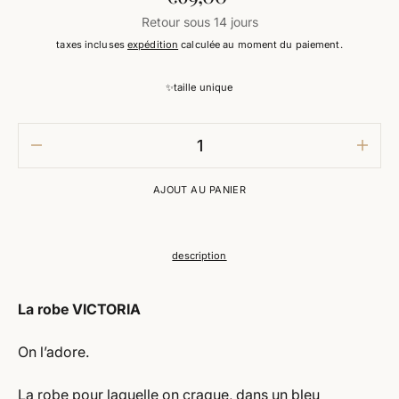
habituel
Retour sous 14 jours
taxes incluses
expédition
calculée au moment du paiement.
✨taille unique
baisser
augm
la
la
quantité
quant
AJOUT AU PANIER
pour
pour
ROBE
ROBE
VICTORIA
VICT
description
La robe VICTORIA
On l’adore.
La robe pour laquelle on craque, dans un bleu