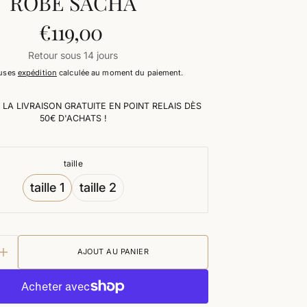
ROBE SACHA
€119,00
Prix
habituel
Retour sous 14 jours
luses
expédition
calculée au moment du paiement.
 LA LIVRAISON GRATUITE EN POINT RELAIS DÈS
50€ D'ACHATS !
taille
taille 1
taille 2
Variante
Variante
épuisée
épuisée
ou
ou
indisponible
indisponible
AJOUT AU PANIER
augmenter
la
quantité
pour