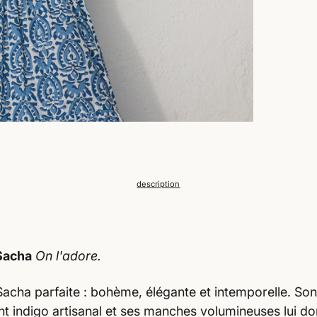
ROBE
SACHA
description
Sacha
On l'adore.
Sacha parfaite : bohème, élégante et intemporelle. So
nt indigo artisanal et ses manches volumineuses lui d