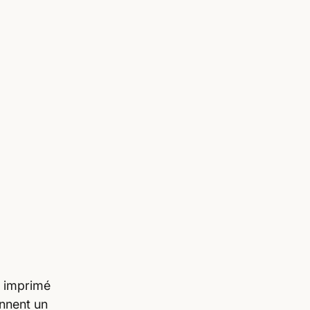
ROBE
SACHA
n imprimé
onnent un