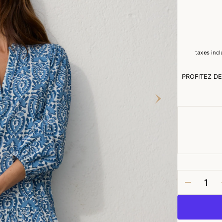
taxes inc
PROFITEZ DE
baisser
la
quantité
pour