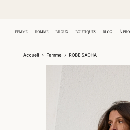
C
O
N
T
E
N
U
FEMME
HOMME
BIJOUX
BOUTIQUES
BLOG
À PR
Accueil
Femme
ROBE SACHA
P
A
S
S
E