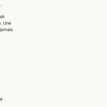
.
idi
é. Une
 jamais
mé