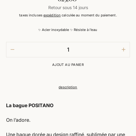
habituel
Retour sous 14 jours
taxes incluses
expédition
calculée au moment du paiement.
✨ Acier inoxydable ✨ Résiste à l’eau
baisser
augm
la
la
quantité
quant
AJOUT AU PANIER
pour
pour
Bague
Bagu
positano
posit
description
La bague POSITANO
On l’adore.
Une bague dorée au design raffiné, sublimée par une