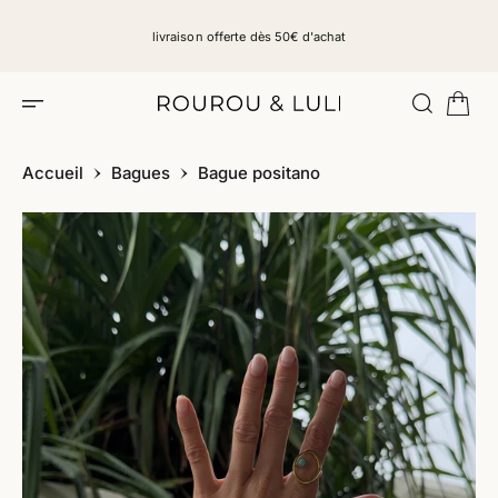
C
O
livraison offerte dès 50€ d'achat
N
T
E
N
U
Accueil
Bagues
Bague positano
P
A
S
S
E