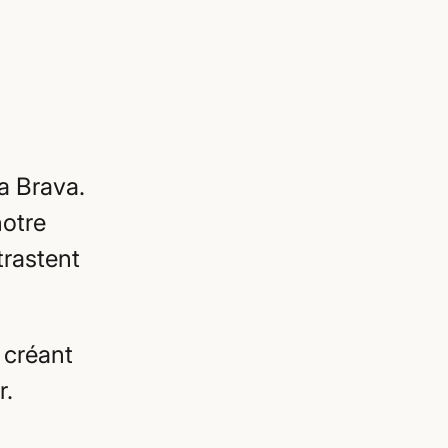
a Brava.
notre
trastent
 créant
r.