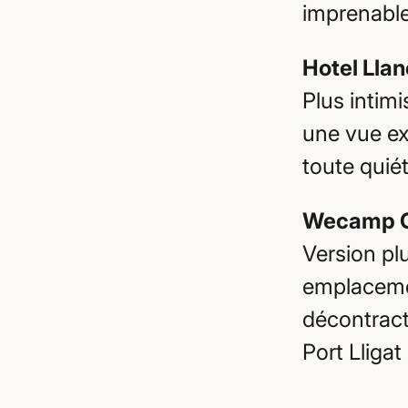
imprenable
Hotel Llan
Plus intimi
une vue ex
toute quié
Wecamp 
Version pl
emplaceme
décontract
Port Lliga