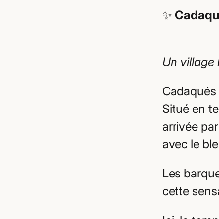
R
A
✨
Cadaqué
U
C
O
N
T
E
N
Un village
U
Cadaqués e
Situé en t
arrivée pa
avec le bl
Les barque
cette sensa