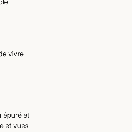
ble
de vivre
n épuré et
e et vues