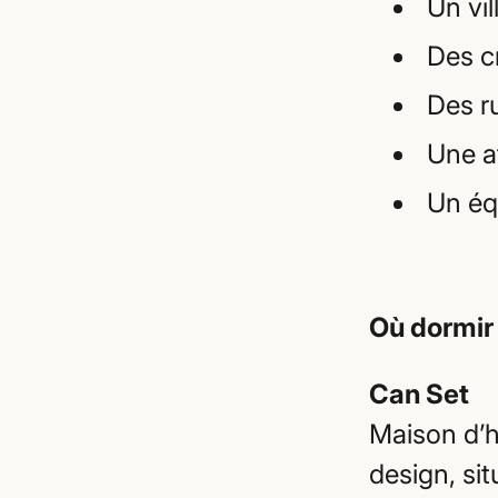
Un vi
Des c
Des r
Une a
Un équ
Où dormir
Can Set
Maison d’h
design, si