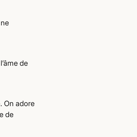
une
 l’âme de
e. On adore
ge de