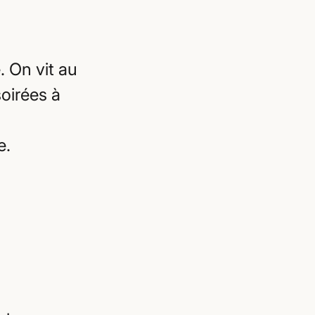
. On vit au
oirées à
e.