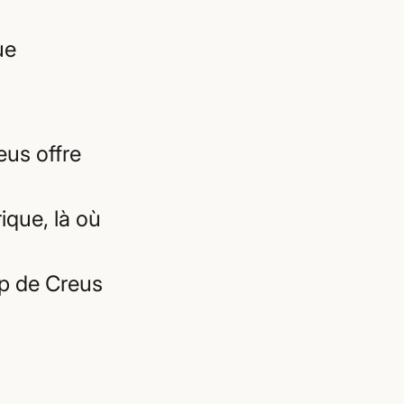
ue
us offre
rique, là où
ap de Creus