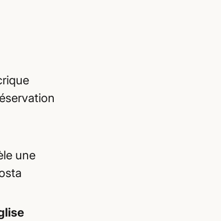
crique
éservation
èle une
Costa
glise