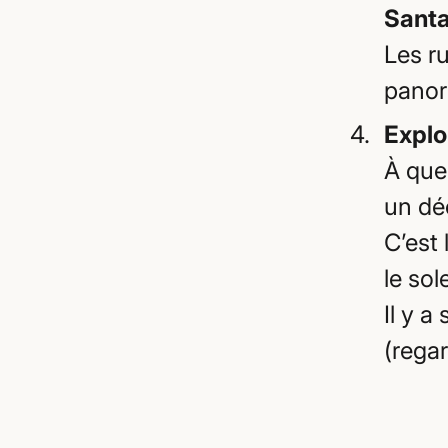
Santa
Les ru
panor
Explo
À que
un dé
C’est 
le sol
Il y 
(rega