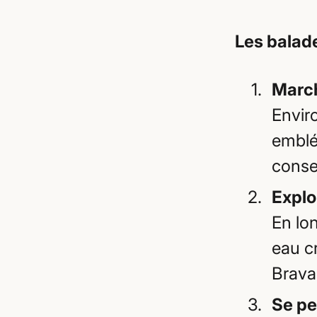
Les balad
March
Envir
emblé
consei
Explo
En lon
eau c
Brava
Se pe